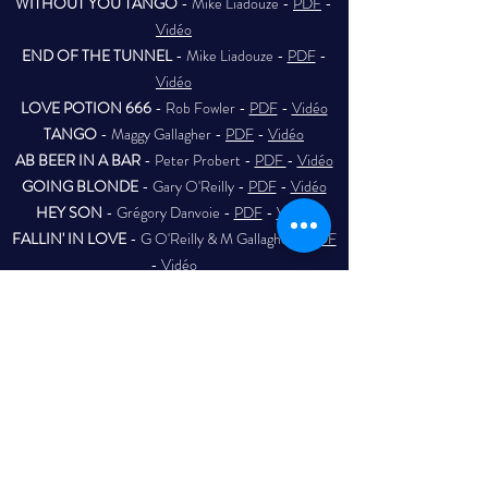
WITHOUT YOU TANGO
- Mike Liadouze -
PDF
-
Vidéo
END OF THE TUNNEL
- Mike Liadouze -
PDF
-
Vidéo
LOVE POTION 666
- Rob Fowler -
PDF
-
Vidéo
TANGO
- Maggy Gallagher -
PDF
-
Vidéo
​​AB BEER IN A BAR
- Peter Probert -
PDF
-
Vidéo
GOING BLONDE
- Gary O'Reilly -
PDF
-
Vidéo
HEY SON
- Grégory Danvoie -
PDF
-
Vidéo
FALLIN' IN LOVE
- G O'Reilly & M Gallagher -
PDF
-
Vidéo
THE MAN WITH THE HAT
- G O'Reillly -
PDF
-
Vidéo
IRISH PUB SONG
- Henning Jorgensen -
PDF
-
Vidéo
JOE'S COTTON EYES
- Maggie Gallagher & C Ghys -
PDF
-
Vidéo
ZIGGY
- Gary Lafferty -
PDF
-
Vidéo
​IT'S YOU
- Andrew Hayes -
PDF
-
Vidéo