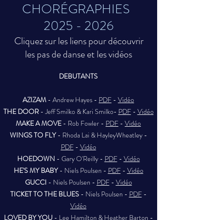
CHORÉGRAPHIES
2025 - 2026
Cliquez sur les liens pour découvrir
les pas de danse
et les vidéos
DEBUTANTS
AZIZAM
- Andrew Hayes -
PDF
-
Vidéo
THE DOOR
- Jeff Smilko & Kari Smilko-
PDF
-
Vidéo
MAKE A MOVE
- Rob Fowler -
PDF
-
Vidéo
WINGS TO FLY
- Rhoda Lai & HayleyWheatley -
PDF
-
Vidéo
HOEDOWN
- Gary O'Reilly -
PDF
-
Vidéo
HE'S MY BABY
- Niels Poulsen -
PDF
-
Vidéo
GUCCI
- Niels Poulsen -
PDF
-
Vidéo
TICKET TO THE BLUES
- Niels Poulsen -
PDF
-
Vidéo
LOVED BY YOU
- Lee Hamilton & Heather Barton -