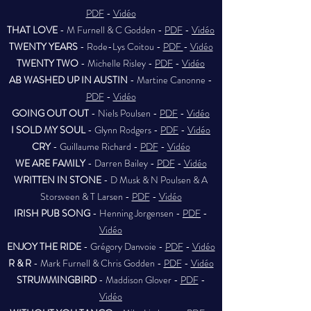
PDF
-
Vidéo
THAT LOVE
- M Furnell & C Godden -
PDF
-
Vidéo
TWENTY YEARS
- Rode-Lys Coitou -
PDF
-
Vidéo
TWENTY TWO
- Michelle Risley -
PDF
-
Vidéo
AB WASHED UP IN AUSTIN
- Martine Canonne -
PDF
-
Vidéo
GOING OUT OUT
- Niels Poulsen -
PDF
-
Vidéo
I SOLD MY SOUL
- Glynn Rodgers -
PDF
-
Vidéo
CRY
- Guillaume Richard -
PDF
-
Vidéo
WE ARE FAMILY
- Darren Bailey -
PDF
-
Vidéo
WRITTEN IN STONE
- D Musk & N Poulsen & A
Storsveen & T Larsen -
PDF
-
Vidéo
IRISH PUB SONG
- Henning Jorgensen -
PDF
-
Vidéo
ENJOY THE RIDE
- Grégory Danvoie -
PDF
-
Vidéo
R & R
- Mark Furnell & Chris Godden -
PDF
-
Vidéo
STRUMMINGBIRD
- Maddison Glover -
PDF
-
Vidéo