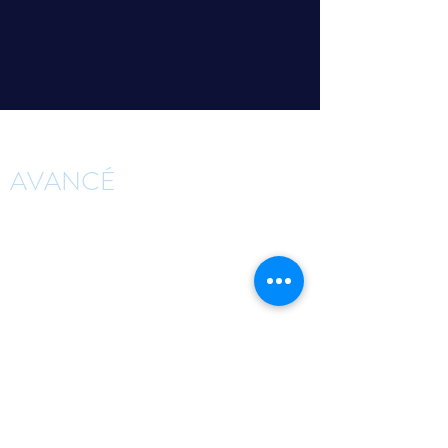
AVANCÉ
Cliquez sur les titres pour découvrir
les pas de danse
D
DEAR FRIEND
F
FROM THE GROUND UP
G
GRAFFITI