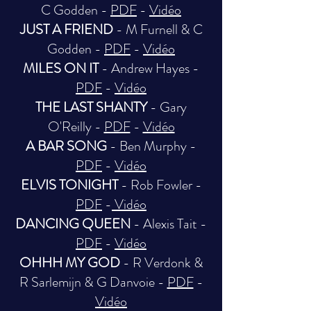
C Godden -
PDF
-
Vidéo
JUST A FRIEND
- M Furnell & C
Godden -
PDF
-
Vidéo
MILES ON IT
- Andrew Hayes -
PDF
-
Vidéo
THE LAST SHANTY
- Gary
O'Reilly -
PDF
-
Vidéo
A BAR SONG
- Ben Murphy -
PDF
-
Vidéo
ELVIS TONIGHT
- Rob Fowler -
PDF
-
Vidéo
DANCING QUEEN
- Alexis Tait -
PDF
-
Vidéo
OHHH MY GOD
- R Verdonk &
R Sarlemijn & G Danvoie -
PDF
-
Vidéo