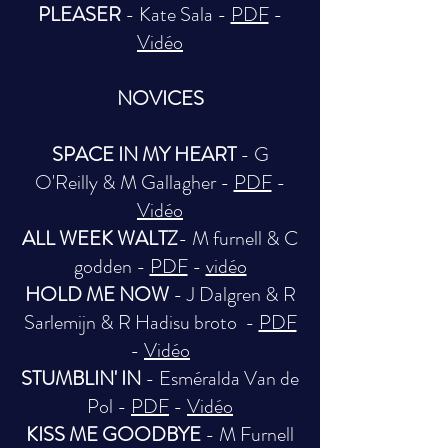
PLEASER
- Kate Sala -
PDF
-
Vidéo
NOVICES
SPACE IN MY HEART
- G
O'Reilly & M Gallagher -
PDF
-
Vidéo
ALL WEEK WALTZ
- M furnell & C
godden -
PDF
-
vidéo
HOLD ME NOW
- J Dalgren & R
Sarlemijn & R Hadisu broto -
PDF
-
Vidéo
STUMBLIN' IN
- Esméralda Van de
Pol -
PDF
-
Vidéo
KISS ME GOODBYE
- M Furnell