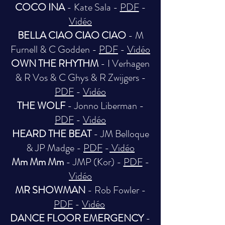
COCO INA
- Kate Sala -
PDF
-
Vidéo
BELLA CIAO CIAO CIAO
- M
Furnell & C Godden -
PDF
-
Vidéo
OWN THE RHYTHM
- I Verhagen
& R Vos & C Ghys & R Zwijgers -
PDF
-
Vidéo
THE WOLF
- Jonno Liberman -
PDF
-
Vidéo
HEARD THE BEAT
- JM Belloque
& JP Madge -
PDF
-
Vidéo
Mm Mm Mm
- JMP (Kor) -
PDF
-
Vidéo
MR SHOWMAN
- Rob Fowler -
PDF
-
Vidéo
DANCE FLOOR EMERGENCY
-