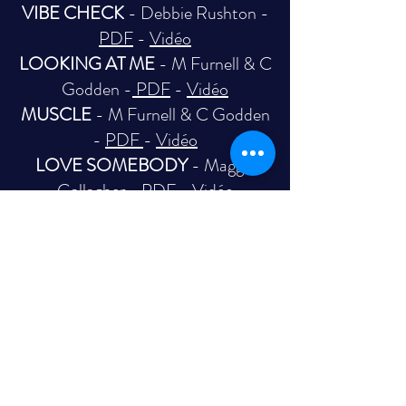
VIBE CHECK
- Debbie Rushton -
PDF
-
Vidéo
LOOKING AT ME
- M Furnell & C
Godden -
PDF
-
Vidéo
MUSCLE
- M Furnell & C Godden
-
PDF
-
Vidéo
LOVE SOMEBODY
- Maggie
Gallagher -
PDF
-
Vidéo
LIQUOR TALKING
- M Furnell &
C Godden -
PDF
-
Vidéo
BIGGER THAN LIFE (Phrasée)
-
JM Belloque & G Danvoie -
PDF
-
Vidéo
MERCI
- Maggie Gallagher -
PDF
-
Vidéo
I'M NOT MYSELF
- G Danvoie -