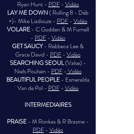
Ryan Hunt -
PDF
-
Vidéo
LAY ME DOWN
( Rolling 8 - Déb
+)- Mike Liadouze -
PDF
-
Vidéo
VOLARE
- C Godden & M Furnell
-
PDF
-
Vidéo
GET SAUCY
- Rebbeca Lee &
Grace David -
PDF
-
Vidéo
SEARCHING SEOUL
(Valse) -
Niels Poulsen -
PDF
-
Vidéo
BEAUTIFUL PEOPLE
- Esmeralda
Van de Pol -
PDF
-
Vidéo
INTERMEDIAIRES
PRAISE
- M Ronkes & R Brasme -
PDF
-
Vidéo