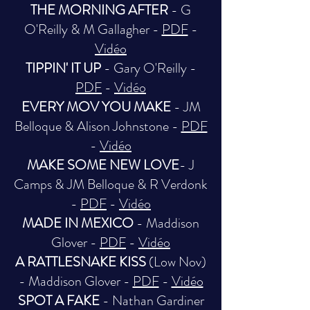
THE MORNING AFTER
- G
O'Reilly & M Gallagher -
PDF
-
Vidéo
TIPPIN' IT UP
- Gary O'Reilly -
PDF
-
Vidéo
EVERY MOV YOU MAKE
- JM
Belloque & Alison Johnstone -
PDF
-
Vidéo
MAKE SOME NEW LOVE
- J
Camps & JM Belloque & R Verdonk
-
PDF
-
Vidéo
MADE IN MEXICO
- Maddison
Glover -
PDF
-
Vidéo
A RATTLESNAKE KISS
(Low Nov)
- Maddison Glover -
PDF
-
Vidéo
SPOT A FAKE
- Nathan Gardiner