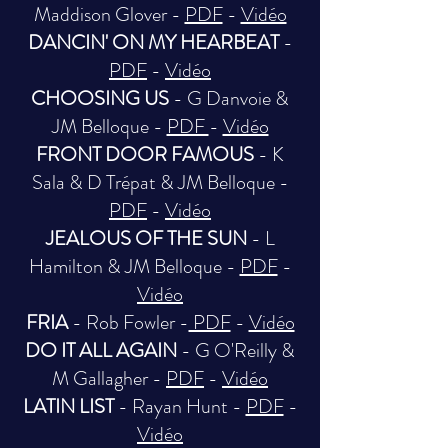
Maddison Glover -
PDF
-
Vidéo
DANCIN' ON MY HEARBEAT
-
PDF
-
Vidéo
CHOOSING US
- G Danvoie &
JM Belloque -
PDF
-
Vidéo
FRONT DOOR FAMOUS
- K
Sala & D Trépat & JM Belloque -
PDF
-
Vidéo
JEALOUS OF THE SUN
- L
Hamilton & JM Belloque -
PDF
-
Vidéo
FRIA
- Rob Fowler -
PDF
-
Vidéo
DO IT ALL AGAIN
- G O'Reilly &
M Gallagher -
PDF
-
Vidéo
LATIN LIST
- Rayan Hunt -
PDF
-
Vidéo