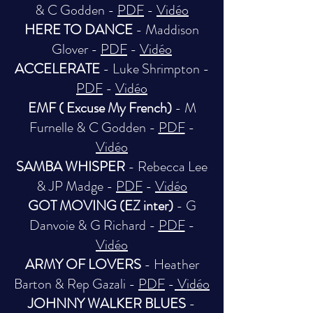
& C Godden -
PDF
-
Vidéo
HERE TO DANCE
- Maddison
Glover -
PDF
-
Vidéo
ACCELERATE
- Luke Shrimpton -
PDF
-
Vidéo
EMF ( Excuse My French)
- M
Furnelle & C Godden -
PDF
-
Vidéo
SAMBA WHISPER
- Rebecca Lee
& JP Madge -
PDF
-
Vidéo
GOT MOVING (EZ inter)
- G
Danvoie & G Richard -
PDF
-
Vidéo
ARMY OF LOVERS
- Heather
Barton & Rep Gazali -
PDF
-
Vidéo
JOHNNY WALKER BLUES
-