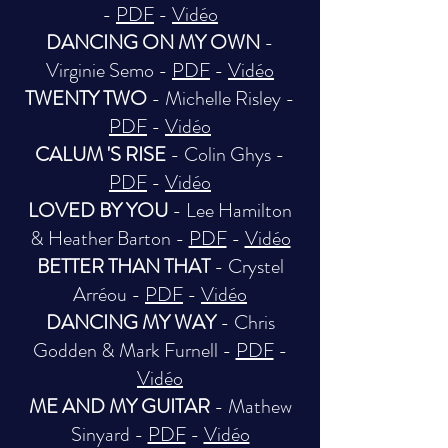
-
PDF
-
Vidéo
DANCING ON MY OWN
-
Virginie Semo -
PDF
-
Vidéo
TWENTY TWO
- Michelle Risley -
PDF
-
Vidéo
CALUM 'S RISE
- Colin Ghys -
PDF
-
Vidéo
LOVED BY YOU
- Lee Hamilton
& Heather Barton -
PDF
-
Vidéo
BETTER THAN THAT
- Crystel
Arréou -
PDF
-
Vidéo
DANCING MY WAY
- Chris
Godden & Mark Furnell -
PDF
-
Vidéo
ME AND MY GUITAR
- Mathew
Sinyard -
PDF
-
Vidéo