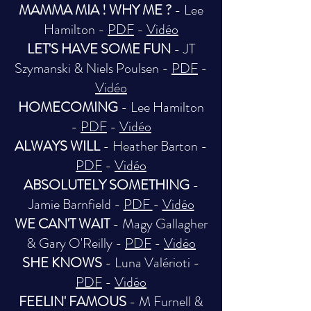
MAMMA MIA ! WHY ME ?
- Lee
Hamilton -
PDF
-
Vidéo
LET'S HAVE SOME FUN
- JT
Szymanski & Niels Poulsen -
PDF
-
Vidéo
HOMECOMING
- Lee Hamilton
-
PDF
-
Vidéo
ALWAYS WILL
- Heather Barton -
PDF
-
Vidéo
ABSOLUTELY SOMETHING
-
Jamie Barnfield -
PDF
-
Vidéo
WE CAN'T WAIT
- Magy Gallagher
& Gary O'Reilly -
PDF
-
Vidéo
SHE KNOWS
- Luna Valérioti -
PDF
-
Vidéo
FEELIN' FAMOUS
- M Furnell &