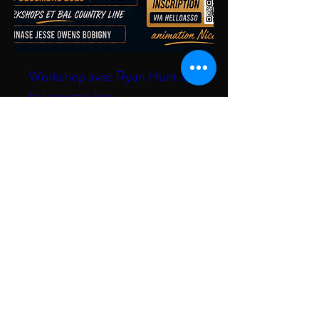
Workshop avec Ryan Hunt et
bal country line
sam. 19 déc.
Plus d'infos
RSVP
CHRY'S COUNTRY