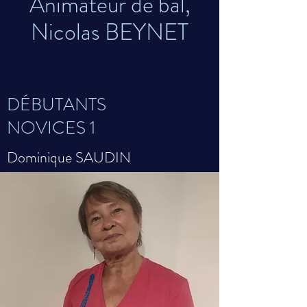
Animateur de bal,
Nicolas BEYNET
DÉBUTANTS
NOVICES 1
Dominique SAUDIN